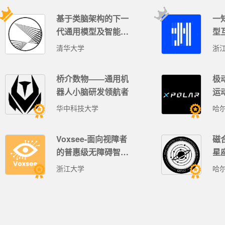
基于类脑架构的下一
一
代通用模型及智能体
型
生态
引
清华大学
浙
桥介数物——通用机
极
器人小脑研发领航者
运
华中科技大学
Voxsee-面向视障者
磁
的普惠级无障碍智能
星
辅具
“
浙江大学
哈